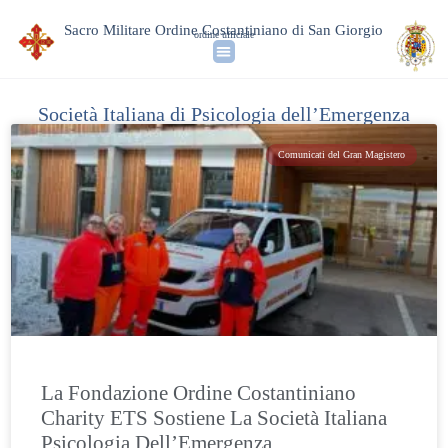
Sacro Militare Ordine Costantiniano di San Giorgio
ordine ufficiale
Società Italiana di Psicologia dell’Emergenza
Comunicati del Gran Magistero
La Fondazione Ordine Costantiniano
Charity ETS Sostiene La Società Italiana
Psicologia Dell’Emergenza