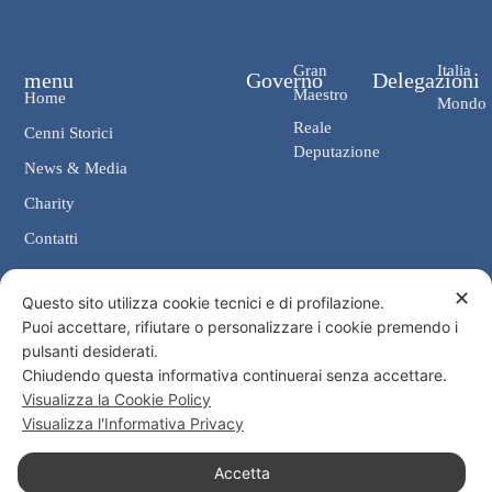
Gran
Italia
menu
Governo
Delegazioni
Maestro
Home
Mondo
Reale
Cenni Storici
Deputazione
News & Media
Charity
Contatti
✕
Contatti
Questo sito utilizza cookie tecnici e di profilazione.
Puoi accettare, rifiutare o personalizzare i cookie premendo i
Cancelleria: Via Giosuè Carducci, 4 00187 Roma
pulsanti desiderati.
eMail: cancelleria@ordine-costantiniano.it
Chiudendo questa informativa continuerai senza accettare.
Tel. +39 06 47.41.190 +39 06 48.19.401
Visualizza la Cookie Policy
Social
Visualizza l'Informativa Privacy
Accetta