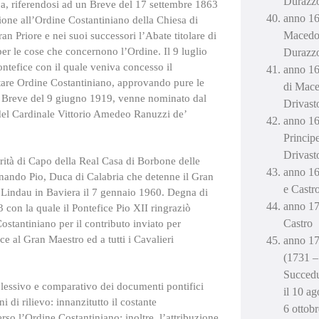
Durazz
a, riferendosi ad un Breve del 17 settembre 1863
anno 16
zione all’Ordine Costantiniano della Chiesa di
Macedon
n Priore e nei suoi successori l’Abate titolare di
er le cose che concernono l’Ordine. Il 9 luglio
Durazz
ontefice con il quale veniva concesso il
anno 16
itare Ordine Costantiniano, approvando pure le
di Mace
con Breve del 9 giugno 1919, venne nominato dal
Drivast
 del Cardinale Vittorio Amedeo Ranuzzi de’
anno 1
Princip
Drivast
larità di Capo della Real Casa di Borbone delle
anno 16
dinando Pio, Duca di Calabria che detenne il Gran
e Castr
 Lindau in Baviera il 7 gennaio 1960. Degna di
anno 17
 con la quale il Pontefice Pio XII ringraziò
Castro
ostantiniano per il contributo inviato per
e al Gran Maestro ed a tutti i Cavalieri
anno 17
(1731 –
Succedu
lessivo e comparativo dei documenti pontifici
il 10 ag
i di rilievo: innanzitutto il costante
6 ottobr
rso l’Ordine Costantiniano; inoltre, l’attribuzione