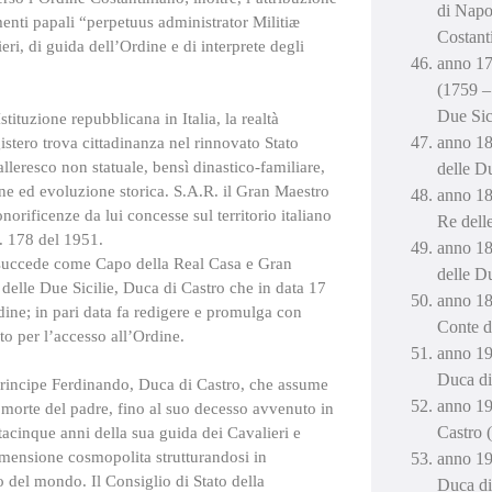
di Napo
enti papali “perpetuus administrator Militiæ
Costant
i, di guida dell’Ordine e di interprete degli
anno 17
(1759 – 
Due Sic
tuzione repubblicana in Italia, la realtà
anno 18
stero trova cittadinanza nel rinnovato Stato
leresco non statuale, bensì dinastico-familiare,
delle D
ne ed evoluzione storica. S.A.R. il Gran Maestro
anno 18
rificenze da lui concesse sul territorio italiano
Re dell
. 178 del 1951.
anno 18
, succede come Capo della Real Casa e Gran
delle D
 delle Due Sicilie, Duca di Castro che in data 17
anno 18
ine; in pari data fa redigere e promulga con
Conte di
o per l’accesso all’Ordine.
anno 19
Duca di
l Principe Ferdinando, Duca di Castro, che assume
anno 19
 morte del padre, fino al suo decesso avvenuto in
Castro 
cinque anni della sua guida dei Cavalieri e
mensione cosmopolita strutturandosi in
anno 19
o del mondo. Il Consiglio di Stato della
Duca di 