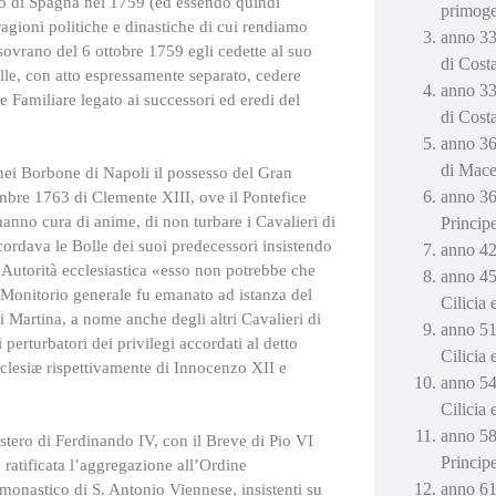
o di Spagna nel 1759 (ed essendo quindi
primoge
ragioni politiche e dinastiche di cui rendiamo
anno 33
sovrano del 6 ottobre 1759 egli cedette al suo
di Costa
volle, con atto espressamente separato, cedere
anno 33
 Familiare legato ai successori ed eredi del
di Costa
anno 36
di Mace
nei Borbone di Napoli il possesso del Gran
anno 36
mbre 1763 di Clemente XIII, ove il Pontefice
hanno cura di anime, di non turbare i Cavalieri di
Princip
icordava le Bolle dei suoi predecessori insistendo
anno 42
 l’Autorità ecclesiastica «esso non potrebbe che
anno 45
 Monitorio generale fu emanato ad istanza del
Cilicia
Martina, a nome anche degli altri Cavalieri di
anno 51
erturbatori dei privilegi accordati al detto
Cilicia
cclesiæ rispettivamente di Innocenzo XII e
anno 54
Cilicia
anno 58
stero di Ferdinando IV, con il Breve di Pio VI
Princip
atificata l’aggregazione all’Ordine
anno 61
monastico di S. Antonio Viennese, insistenti su