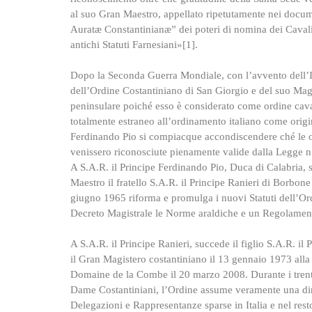
al suo Gran Maestro, appellato ripetutamente nei docum
Auratæ Constantinianæ” dei poteri di nomina dei Cavalier
antichi Statuti Farnesiani»[1].
Dopo la Seconda Guerra Mondiale, con l’avvento dell’Isti
dell’Ordine Costantiniano di San Giorgio e del suo Magi
peninsulare poiché esso è considerato come ordine caval
totalmente estraneo all’ordinamento italiano come origi
Ferdinando Pio si compiacque accondiscendere ché le ono
venissero riconosciute pienamente valide dalla Legge n
A S.A.R. il Principe Ferdinando Pio, Duca di Calabria
Maestro il fratello S.A.R. il Principe Ranieri di Borbone
giugno 1965 riforma e promulga i nuovi Statuti dell’Ord
Decreto Magistrale le Norme araldiche e un Regolament
A S.A.R. il Principe Ranieri, succede il figlio S.A.R. i
il Gran Magistero costantiniano il 13 gennaio 1973 alla
Domaine de la Combe il 20 marzo 2008. Durante i trenta
Dame Costantiniani, l’Ordine assume veramente una di
Delegazioni e Rappresentanze sparse in Italia e nel rest