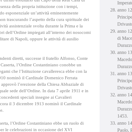
r diritto ereditario dal Capo della Real Casa di
Imperat
senza della propria istituzione con i tempi,
anno 12
do esponenziale un’attività eminentemente
Princip
non trascurando l’aspetto della cura spirituale dei
Drivast
vità assistenziale svolta durante la Prima e la
anno 12
ri dell’Ordine impiegati all’interno dei nosocomi
di Mace
litare di Napoli, oppure le attività di ausilio
Durazz
anno 13
enti diretti, successe il fratello Alfonso, Conte
Macedon
di Caserta, l’Ordine Costantiniano conobbe un
Durazz
egami che l’Istituzione cavalleresca ebbe con la
anno 13
1910 nominò il Cardinale Domenico Ferrata
Princip
1 approvò l’erezione della Chiesa Abbaziale di
Drivast
quale sede dell’Ordine. In data 7 aprile 1911 e in
anno 14
 concedenti speciali insegne ai Cavalieri
Macedon
 ancora il 3 dicembre 1913 nominò il Cardinale
Durazzo
e.
1453.
anno 14
serta, l’Ordine Costantiniano ebbe un ruolo di
per le celebrazioni in occasione del XVI
Paolo, 