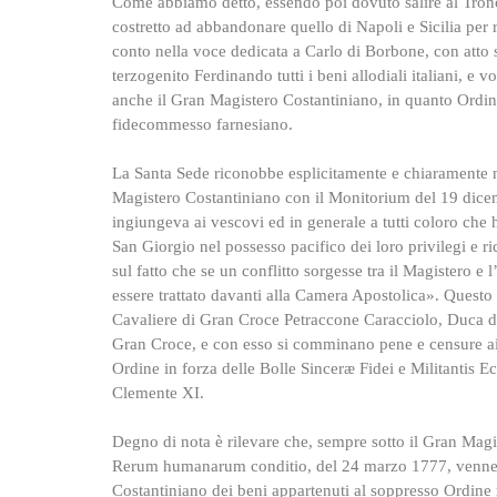
Come abbiamo detto, essendo poi dovuto salire al Tron
costretto ad abbandonare quello di Napoli e Sicilia per 
conto nella voce dedicata a Carlo di Borbone, con atto 
terzogenito Ferdinando tutti i beni allodiali italiani, e 
anche il Gran Magistero Costantiniano, in quanto Ordine
fidecommesso farnesiano.
La Santa Sede riconobbe esplicitamente e chiaramente 
Magistero Costantiniano con il Monitorium del 19 dice
ingiungeva ai vescovi ed in generale a tutti coloro che 
San Giorgio nel possesso pacifico dei loro privilegi e r
sul fatto che se un conflitto sorgesse tra il Magistero e
essere trattato davanti alla Camera Apostolica». Questo
Cavaliere di Gran Croce Petraccone Caracciolo, Duca di 
Gran Croce, e con esso si comminano pene e censure ai p
Ordine in forza delle Bolle Sinceræ Fidei e Militantis E
Clemente XI.
Degno di nota è rilevare che, sempre sotto il Gran Magi
Rerum humanarum conditio, del 24 marzo 1777, venne r
Costantiniano dei beni appartenuti al soppresso Ordine 