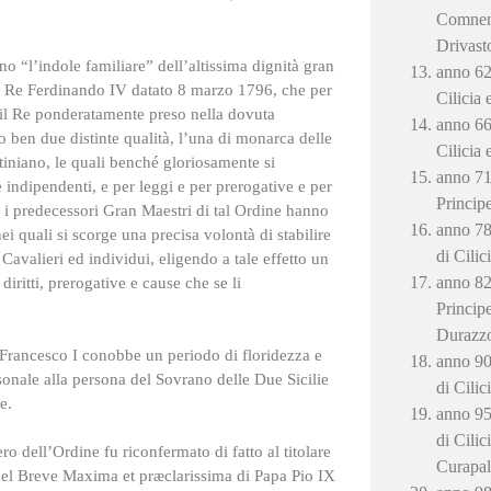
Comneno
Drivast
no “l’indole familiare” dell’altissima dignità gran
anno 62
el Re Ferdinando IV datato 8 marzo 1796, che per
Cilicia
 il Re ponderatamente preso nella dovuta
anno 66
ben due distinte qualità, l’una di monarca delle
Cilicia
tiniano, le quali benché gloriosamente si
anno 71
ndipendenti, e per leggi e per prerogative e per
Princip
he i predecessori Gran Maestri di tal Ordine hanno
anno 78
i quali si scorge una precisa volontà di stabilire
di Cili
 Cavalieri ed individui, eligendo a tale effetto un
anno 82
iritti, prerogative e cause che se li
Princip
Durazz
 Francesco I conobbe un periodo di floridezza e
anno 90
rsonale alla persona del Sovrano delle Due Sicilie
di Cili
e.
anno 95
di Cili
o dell’Ordine fu riconfermato di fatto al titolare
Curapal
del Breve Maxima et præclarissima di Papa Pio IX