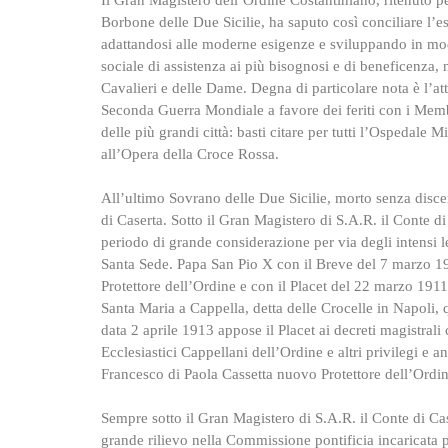
Il Gran Magistero dell’Ordine Costantiniano, ritenuto pe
Borbone delle Due Sicilie, ha saputo così conciliare l’es
adattandosi alle moderne esigenze e sviluppando in mo
sociale di assistenza ai più bisognosi e di beneficenza, 
Cavalieri e delle Dame. Degna di particolare nota è l’atti
Seconda Guerra Mondiale a favore dei feriti con i Memb
delle più grandi città: basti citare per tutti l’Ospedale Mi
all’Opera della Croce Rossa.
All’ultimo Sovrano delle Due Sicilie, morto senza discend
di Caserta. Sotto il Gran Magistero di S.A.R. il Conte 
periodo di grande considerazione per via degli intensi l
Santa Sede. Papa San Pio X con il Breve del 7 marzo 
Protettore dell’Ordine e con il Placet del 22 marzo 191
Santa Maria a Cappella, detta delle Crocelle in Napoli, 
data 2 aprile 1913 appose il Placet ai decreti magistrali
Ecclesiastici Cappellani dell’Ordine e altri privilegi e
Francesco di Paola Cassetta nuovo Protettore dell’Ordin
Sempre sotto il Gran Magistero di S.A.R. il Conte di Ca
grande rilievo nella Commissione pontificia incaricata 