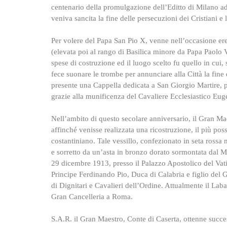
centenario della promulgazione dell’Editto di Milano ad
veniva sancita la fine delle persecuzioni dei Cristiani e la
Per volere del Papa San Pio X, venne nell’occasione ere
(elevata poi al rango di Basilica minore da Papa Paolo V
spese di costruzione ed il luogo scelto fu quello in cui,
fece suonare le trombe per annunciare alla Città la fine de
presente una Cappella dedicata a San Giorgio Martire, p
grazie alla munificenza del Cavaliere Ecclesiastico Euge
Nell’ambito di questo secolare anniversario, il Gran Mae
affinché venisse realizzata una ricostruzione, il più poss
costantiniano. Tale vessillo, confezionato in seta rossa 
e sorretto da un’asta in bronzo dorato sormontata dal 
29 dicembre 1913, presso il Palazzo Apostolico del Vati
Principe Ferdinando Pio, Duca di Calabria e figlio del 
di Dignitari e Cavalieri dell’Ordine. Attualmente il Lab
Gran Cancelleria a Roma.
S.A.R. il Gran Maestro, Conte di Caserta, ottenne suc