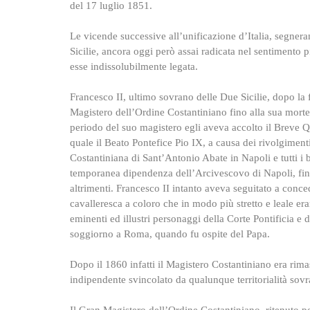
del 17 luglio 1851.
Le vicende successive all’unificazione d’Italia, segner
Sicilie, ancora oggi però assai radicata nel sentimento 
esse indissolubilmente legata.
Francesco II, ultimo sovrano delle Due Sicilie, dopo la 
Magistero dell’Ordine Costantiniano fino alla sua mort
periodo del suo magistero egli aveva accolto il Breve Q
quale il Beato Pontefice Pio IX, a causa dei rivolgimenti 
Costantiniana di Sant’Antonio Abate in Napoli e tutti i be
temporanea dipendenza dell’Arcivescovo di Napoli, fin
altrimenti. Francesco II intanto aveva seguitato a conced
cavalleresca a coloro che in modo più stretto e leale er
eminenti ed illustri personaggi della Corte Pontificia e d
soggiorno a Roma, quando fu ospite del Papa.
Dopo il 1860 infatti il Magistero Costantiniano era rima
indipendente svincolato da qualunque territorialità sov