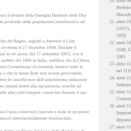
anno 98
Prefetto
Macedon
anno il destino della Famiglia Borbone delle Due
anno 10
più profondo delle popolazioni meridionali e ad
(1057),
1059
fine del Regno, seguitò a detenere il Gran
anno 10
e avvenuta il 27 dicembre 1894. Durante il
1048, G
uæ in rei sacræ, del 17 settembre 1863, con il
1081
politici del 1860 in Italia, stabiliva che la Chiesa
anno 11
ni Costantiniani ivi esistenti, fossero sotto la
nel 111
o a che la Santa Sede non avesse provveduto
anno 11
ere le onorificenze dell’antichissima istituzione
Sebasto
ano rimasti fedeli alla sua persona, nonché ad
anno 11
elle altre corti europee conosciuti durante il suo
Contost
anno 11
sto l’unico esercizio concreto e reale di un potere
Imperat
rana ed internazionalmente riconosciuto.
deposto 
anno 11