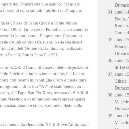
 opera dell’Imperatore Costantino, nel quale
Drivast
 libertà di culto su tutti i territori dell’Impero.
anno 14
Paolo, 
tta la Chiesa di Santa Croce a Ponte Milvio
Romana 
I nel 1965). Fu lo stesso Pontefice a sostenere le
Conte d
 secondo la tradizione, l’imperatore Costantino
anno 1
lle ostilità contro i Cristiani. Nella Basilica è
Princip
rotettore dell’Ordine Costantiniano, realizzata
Drivast
nio Pacelli, futuro Papa Pio XII.
anno 15
di Tessa
stro S.A.R. il Conte di Caserta dette disposizioni
ibile fedele alle indicazioni storiche, del Labaro
anno 15
moiré con ricami in canutiglia d’oro e pietre dure
Cilicia
Monogramma di Cristo “XP”, è stato benedetto il
Durazz
cano, dal Papa San Pio X in presenza di S.A.R. il
anno 15
Gran Maestro, e di un’autorevole rappresentanza
Macedon
aro costantiniano è conservato nella Sede della
Durazz
anno 16
Macedon
cessivamente da Benedetto XV il Breve Ad futuram