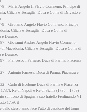
o
78 – Maria Angelo II Flavio Comneno, Principe di
ia, Cilicia e Tessaglia, Duca e Conte di Drivasto e
o
79 – Girolamo Angelo Flavio Comneno, Principe
donia, Cilicia e Tessaglia, Duca e Conte di
o e Durazzo
687 – Giovanni Andrea Angelo Flavio Comneno,
e di Macedonia, Cilicia e Tessaglia, Duca e Conte di
o e Durazzo
97 – Francesco I Farnese, Duca di Parma, Piacenza
o
27 – Antonio Farnese, Duca di Parma, Piacenza e
32 – Carlo di Borbone Duca di Parma e Piacenza
 1737), Re di Napoli e Re di Sicilia (1735 – 1759)
to sul trono di Spagna a suo fratello Ferdinando VI
osto 1759, il
e dello stesso anno fece l’atto di cessione del trono