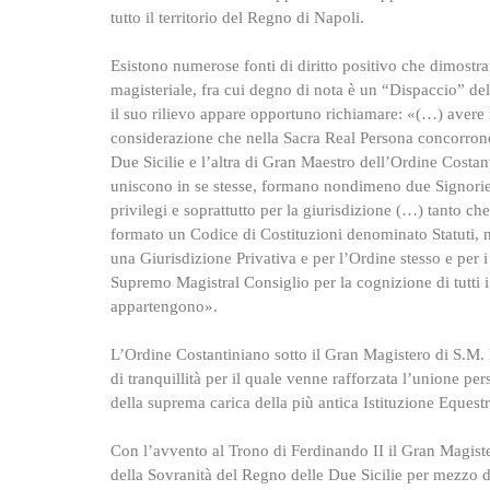
tutto il territorio del Regno di Napoli.
Esistono numerose fonti di diritto positivo che dimostra
magisteriale, fra cui degno di nota è un “Dispaccio” d
il suo rilievo appare opportuno richiamare: «(…) avere
considerazione che nella Sacra Real Persona concorrono 
Due Sicilie e l’altra di Gran Maestro dell’Ordine Costan
uniscono in se stesse, formano nondimeno due Signorie i
privilegi e soprattutto per la giurisdizione (…) tanto c
formato un Codice di Costituzioni denominato Statuti, ne
una Giurisdizione Privativa e per l’Ordine stesso e per i
Supremo Magistral Consiglio per la cognizione di tutti i d
appartengono».
L’Ordine Costantiniano sotto il Gran Magistero di S.M.
di tranquillità per il quale venne rafforzata l’unione pe
della suprema carica della più antica Istituzione Equestr
Con l’avvento al Trono di Ferdinando II il Gran Magister
della Sovranità del Regno delle Due Sicilie per mezzo 