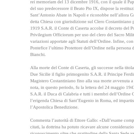
rei memoriam del 13 dicembre 1916, con il quale il Pap
del suo predecessore il Beato Pio IX, dispose la restitu
Sant’Antonio Abate in Napoli e riconobbe nell’allora Gra
detta Chiesa con giurisdizione sul Clero Costantiniano p
1919 S.A.R. il Conte di Caserta accolse il decreto del P
Privilegium Officiorum per uso del clero del Sacro Mil
variazioni apportate agli Statuti dell’Ordine. Infine, 
Pontefice l’ultimo Protettore dell’Ordine nella persona
Bianchi.
Alla morte del Conte di Caserta, gli successe nella tito
Due Sicilie il figlio primogenito S.A.R. il Principe Fer
Magistero Costantiniano fino alla sua morte avvenuta a
nota, in questo periodo, fu la lettera del 24 maggio 1943
S.A.R. il Duca di Calabria e tutti i membri dell’Ordine C
l’erigenda Chiesa di Sant’Eugenio in Roma, ed impartisc
l’Apostolica Benedizione.
Commenta l’autorità di Ettore Gallo: «Dall’esame comp
citati, la dottrina ha potuto ricavare alcune considerazion
riconoscimento oltre che gratitudine della Santa Sede ve