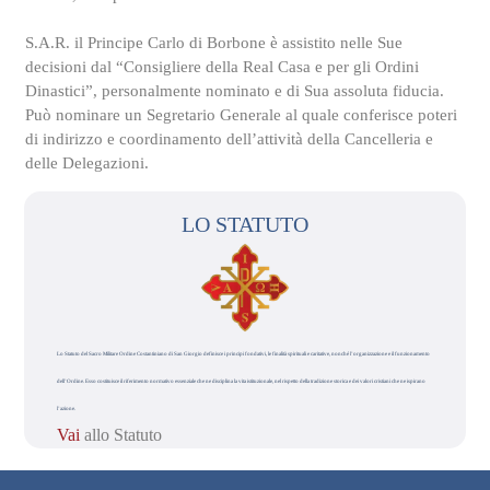
S.A.R. il Principe Carlo di Borbone è assistito nelle Sue
decisioni dal “Consigliere della Real Casa e per gli Ordini
Dinastici”, personalmente nominato e di Sua assoluta fiducia.
Può nominare un Segretario Generale al quale conferisce poteri
di indirizzo e coordinamento dell’attività della Cancelleria e
delle Delegazioni.
LO STATUTO
Lo Statuto del Sacro Militare Ordine Costantiniano di San Giorgio definisce i principi fondativi, le finalità spirituali e caritative, nonché l’organizzazione e il funzionamento
dell’Ordine. Esso costituisce il riferimento normativo essenziale che ne disciplina la vita istituzionale, nel rispetto della tradizione storica e dei valori cristiani che ne ispirano
l’azione.
Vai
allo Statuto