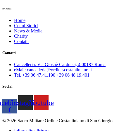
menu
Home
Cenni Storici
News & Media
Charity
Contatti
Contatti
Cancelleria: Via Giosuè Carducci, 4 00187 Roma
eMail: cancelleria@ordine-costantiniano.it
Tel. +39 06 47.41.190 +39 06 48.19.401
Social
acebook-
Instagram
Youtube
f
© 2026 Sacro Militare Ordine Costantiniano di San Giorgio
Informativa Privacy