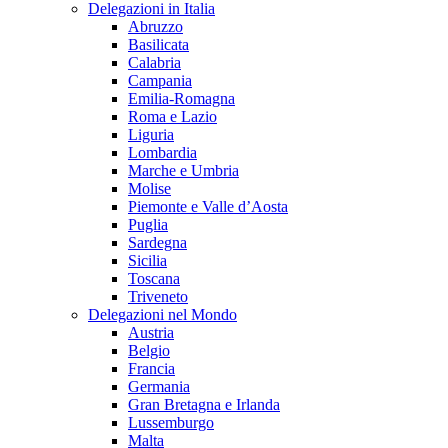
Delegazioni in Italia
Abruzzo
Basilicata
Calabria
Campania
Emilia-Romagna
Roma e Lazio
Liguria
Lombardia
Marche e Umbria
Molise
Piemonte e Valle d’Aosta
Puglia
Sardegna
Sicilia
Toscana
Triveneto
Delegazioni nel Mondo
Austria
Belgio
Francia
Germania
Gran Bretagna e Irlanda
Lussemburgo
Malta