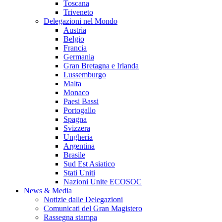
Toscana
Triveneto
Delegazioni nel Mondo
Austria
Belgio
Francia
Germania
Gran Bretagna e Irlanda
Lussemburgo
Malta
Monaco
Paesi Bassi
Portogallo
Spagna
Svizzera
Ungheria
Argentina
Brasile
Sud Est Asiatico
Stati Uniti
Nazioni Unite ECOSOC
News & Media
Notizie dalle Delegazioni
Comunicati del Gran Magistero
Rassegna stampa