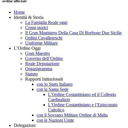
ordine ufficiale
Home
Identità & Storia
La Famiglia Reale oggi
Cenni storici
Il Gran Magistero Della Casa Di Borbone Due Sicilie
Ordini Cavallereschi
Uniforme Militare
L’Ordine Oggi
Gran Maestro
Governo dell’Ordine
Reale Deputazione
Organigramma
Statuto
Rapporti Istituzionali
con lo Stato Italiano
con la Santa Sede
L’Ordine Costantiniano ed il Collegio
Cardinalizio
L’Ordine Costantiniano e l’Episcopato
Cattolico
con il Sovrano Militare Ordine di Malta
con le Nazioni Unite
Delegazioni