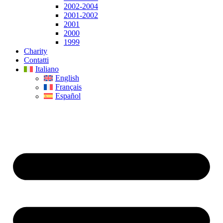
2002-2004
2001-2002
2001
2000
1999
Charity
Contatti
Italiano
English
Français
Español