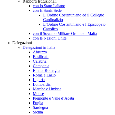
Rapporti Istituzionali
con lo Stato Italiano
con la Santa Sede
L’Ordine Costantiniano ed il Collegio
Cardinalizio
L’Ordine Costantiniano e l’Episcopato
Cattolico
con il Sovrano Militare Ordine di Malta
con le Nazioni Unite
Delegazioni
Delegazioni in Italia
Abruzzo
Basilicata
Calabria
Campania
Emilia-Romagna
Roma e Lazio
Liguria
Lombardia
Marche e Umbria
Molise
Piemonte e Valle d’Aosta
Puglia
Sardegna
Sicilia