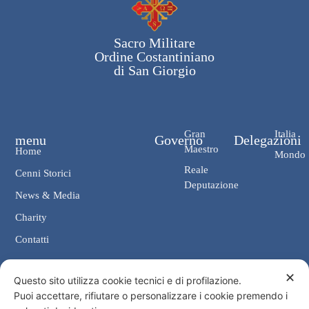
Sacro Militare
Ordine Costantiniano
di San Giorgio
Gran
Italia
menu
Governo
Delegazioni
Maestro
Home
Mondo
Reale
Cenni Storici
Deputazione
News & Media
Charity
Contatti
✕
Contatti
Questo sito utilizza cookie tecnici e di profilazione.
Puoi accettare, rifiutare o personalizzare i cookie premendo i
Cancelleria: Via Giosuè Carducci, 4 00187 Roma