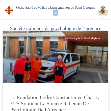
Ordre Sacré et Militaire Constantinien de Saint Georges
ordre officiel
Société italienne de psychologie de l’urgence
Communiqués du Grand Magistère
La Fondation Ordre Constantinien Charity
ETS Soutient La Société Italienne De
Psychologie De L’urgence