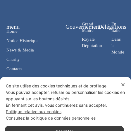
Grand
En
menu
Gouvernement
Délégations
Maître
Italie
Home
Royale
Dans
Notice Historique
Députation
le
News & Media
Monde
Charity
Contacts
✕
Contacts
Ce site utilise des cookies techniques et de profilage.
Vous pouvez accepter, refuser ou personnaliser les cookies en
Chancellerie: Via Giosuè Carducci, 4 00187 Rome (IT)
appuyant sur les boutons désirés.
eMail: cancelleria@ordine-costantiniano.it
En fermant cet avis, vous continuerez sans accepter.
Tél. +39 06 47.41.190 +39 06 48.19.401
Politique relative aux cookies
Social
Consultez la politique de données personnelles