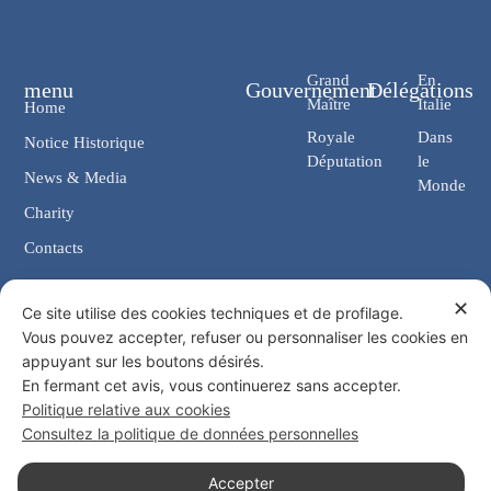
Grand
En
menu
Gouvernement
Délégations
Maître
Italie
Home
Royale
Dans
Notice Historique
Députation
le
News & Media
Monde
Charity
Contacts
✕
Contacts
Ce site utilise des cookies techniques et de profilage.
Vous pouvez accepter, refuser ou personnaliser les cookies en
Chancellerie: Via Giosuè Carducci, 4 00187 Rome (IT)
appuyant sur les boutons désirés.
eMail: cancelleria@ordine-costantiniano.it
En fermant cet avis, vous continuerez sans accepter.
Tél. +39 06 47.41.190 +39 06 48.19.401
Politique relative aux cookies
Social
Consultez la politique de données personnelles
Accepter