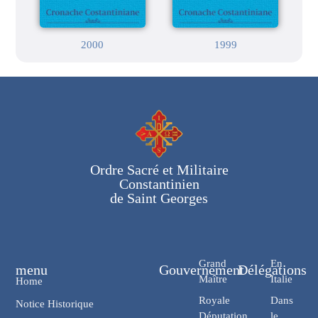
2000
1999
Ordre Sacré et Militaire
Constantinien
de Saint Georges
Grand
En
menu
Gouvernement
Délégations
Maître
Italie
Home
Royale
Dans
Notice Historique
Députation
le