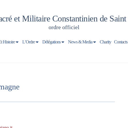
cré et Militaire Constantinien de Sain
ordre officiel
Et Histoire
L’Ordre
Délégations
News & Media
Charity
Contacts
emagne
iano.it