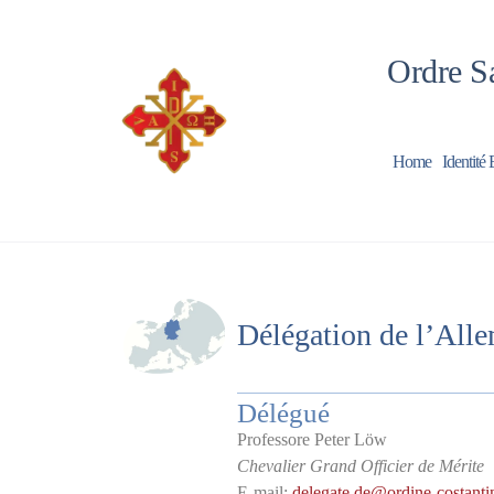
Ordre Sa
Home
Identité 
Délégation de l’All
Délégué
Professore Peter Löw
Chevalier Grand Officier de Mérite
E-mail:
delegate.de@ordine-costantin