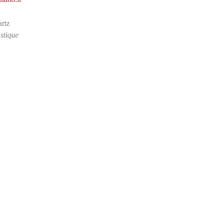
rtz
stique