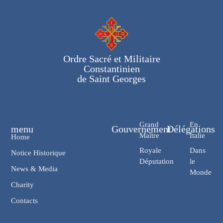
Ordre Sacré et Militaire
Constantinien
de Saint Georges
Grand
En
menu
Gouvernement
Délégations
Maître
Italie
Home
Royale
Dans
Notice Historique
Députation
le
News & Media
Monde
Charity
Contacts