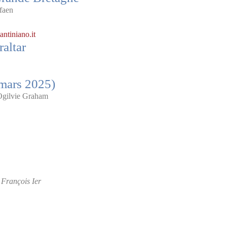
faen
ntiniano.it
altar
mars 2025)
Ogilvie Graham
 François Ier