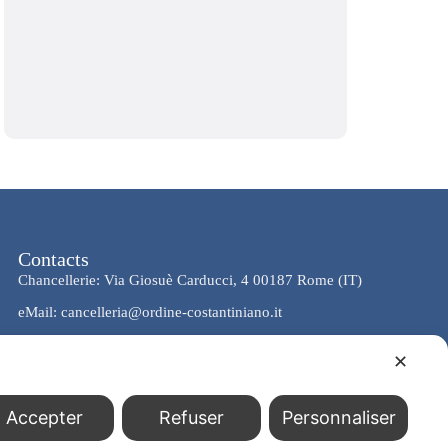
Contacts
Chancellerie: Via Giosuè Carducci, 4 00187 Rome (IT)
eMail: cancelleria@ordine-costantiniano.it
Tél. +39 06 47.41.190 +39 06 48.19.401
✕
Social
Accepter
Refuser
Personnaliser