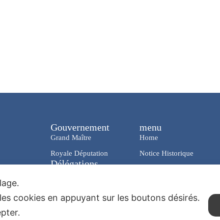
Gouvernement
menu
Grand Maître
Home
Royale Députation
Notice Historique
Délégations
News & Media
En Italie
ilage.
Charity
Dans le Monde
les cookies en appuyant sur les boutons désirés.
Contacts
epter.