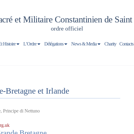
cré et Militaire Constantinien de Sain
ordre officiel
Et Histoire
L’Ordre
Délégations
News & Media
Charity
Contacts
-Bretagne et Irlande
 Principe di Nettuno
rg.uk
Grande Bretagne