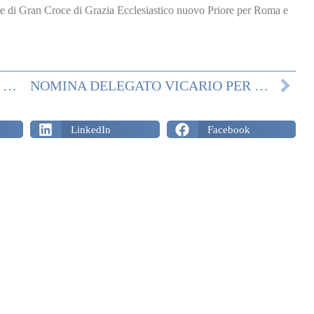
re di Gran Croce di Grazia Ecclesiastico nuovo Priore per Roma e
NOMINA DEL GRAN PRIORE E DEL GRAN PRIORE EMERITO
NOMINA DELEGATO VICARIO PER LE PROVINCE LAZIALI DELLA DELEGAZIONE ROMA E LAZIO
LinkedIn
Facebook