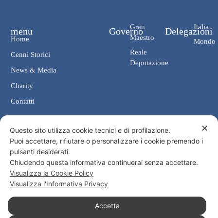
Gran
Italia
menu
Governo
Delegazioni
Maestro
Home
Mondo
Reale
Cenni Storici
Deputazione
News & Media
Charity
Contatti
✕
Contatti
Questo sito utilizza cookie tecnici e di profilazione.
Puoi accettare, rifiutare o personalizzare i cookie premendo i
Cancelleria: Via Giosuè Carducci, 4 00187 Roma
pulsanti desiderati.
eMail: cancelleria@ordine-costantiniano.it
Chiudendo questa informativa continuerai senza accettare.
Tel. +39 06 47.41.190 +39 06 48.19.401
Visualizza la Cookie Policy
Social
Visualizza l'Informativa Privacy
Accetta