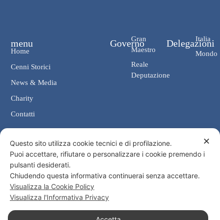
Gran
Italia
menu
Governo
Delegazioni
Maestro
Home
Mondo
Reale
Cenni Storici
Deputazione
News & Media
Charity
Contatti
✕
Contatti
Questo sito utilizza cookie tecnici e di profilazione.
Puoi accettare, rifiutare o personalizzare i cookie premendo i
Cancelleria: Via Giosuè Carducci, 4 00187 Roma
pulsanti desiderati.
eMail: cancelleria@ordine-costantiniano.it
Chiudendo questa informativa continuerai senza accettare.
Tel. +39 06 47.41.190 +39 06 48.19.401
Visualizza la Cookie Policy
Social
Visualizza l'Informativa Privacy
Accetta