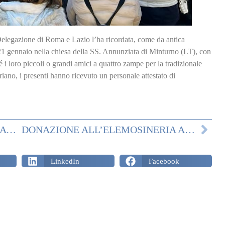
 Delegazione di Roma e Lazio l’ha ricordata, come da antica
l 21 gennaio nella chiesa della SS. Annunziata di Minturno (LT), con
 i loro piccoli o grandi amici a quattro zampe per la tradizionale
no, i presenti hanno ricevuto un personale attestato di
ROMA E LAZIO – DONAZIONE ALLA ELEMOSINERIA APOSTOLICA
DONAZIONE ALL’ELEMOSINERIA APOSTOLICA IN VISTA DEL GENETLIACO DI S.A.R. IL GRAN MAESTRO
LinkedIn
Facebook