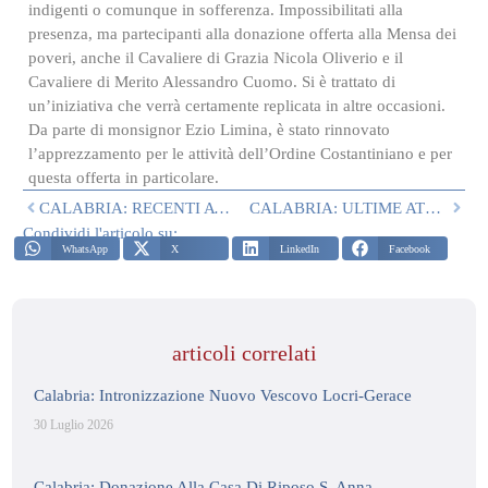
indigenti o comunque in sofferenza. Impossibilitati alla
presenza, ma partecipanti alla donazione offerta alla Mensa dei
poveri, anche il Cavaliere di Grazia Nicola Oliverio e il
Cavaliere di Merito Alessandro Cuomo. Si è trattato di
un’iniziativa che verrà certamente replicata in altre occasioni.
Da parte di monsignor Ezio Limina, è stato rinnovato
l’apprezzamento per le attività dell’Ordine Costantiniano e per
questa offerta in particolare.
CALABRIA: RECENTI ATTIVITA’
CALABRIA: ULTIME ATTIVITA’ DI DELEGAZIONE
Condividi l'articolo su:
WhatsApp
X
LinkedIn
Facebook
articoli correlati
Calabria: Intronizzazione Nuovo Vescovo Locri-Gerace
30 Luglio 2026
Calabria: Donazione Alla Casa Di Riposo S. Anna