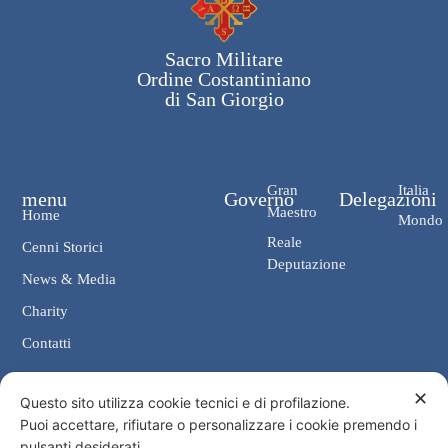
Sacro Militare
Ordine Costantiniano
di San Giorgio
Gran
Italia
menu
Governo
Delegazioni
Maestro
Home
Mondo
Reale
Cenni Storici
Deputazione
News & Media
Charity
Contatti
✕
Contatti
Questo sito utilizza cookie tecnici e di profilazione.
Puoi accettare, rifiutare o personalizzare i cookie premendo i
Cancelleria: Via Giosuè Carducci, 4 00187 Roma
pulsanti desiderati.