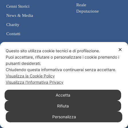
Reale
Cenni Storici
Deputazione
News & Media
Charity
Contatti
✕
Contatti
Questo sito utilizza cookie tecnici e di profilazione.
Puoi accettare, rifiutare o personalizzare i cookie premendo i
Cancelleria: Via Giosuè Carducci, 4 00187 Roma
pulsanti desiderati.
eMail: cancelleria@ordine-costantiniano.it
Chiudendo questa informativa continuerai senza accettare.
Tel. +39 06 47.41.190 +39 06 48.19.401
Visualizza la Cookie Policy
Social
Visualizza l'Informativa Privacy
Accetta
Rifiuta
© 2026 Sacro Militare Ordine Costantiniano di San Giorgio
Personalizza
Informativa Privacy
Informativa Cookies
Consenso