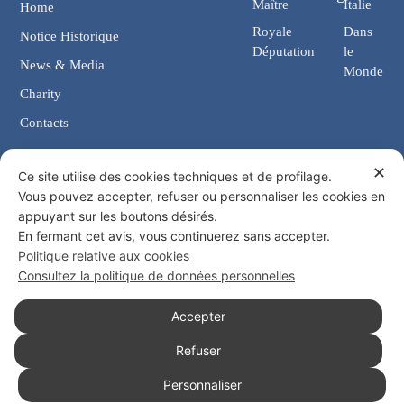
Maître
Italie
Home
Royale
Dans
Notice Historique
Députation
le
News & Media
Monde
Charity
Contacts
✕
Contacts
Ce site utilise des cookies techniques et de profilage.
Vous pouvez accepter, refuser ou personnaliser les cookies en
Chancellerie: Via Giosuè Carducci, 4 00187 Rome (IT)
appuyant sur les boutons désirés.
eMail: cancelleria@ordine-costantiniano.it
En fermant cet avis, vous continuerez sans accepter.
Tél. +39 06 47.41.190 +39 06 48.19.401
Politique relative aux cookies
Social
Consultez la politique de données personnelles
Accepter
Refuser
© 2026 Ordre Sacré et Militaire Constantinien de Saint Georges
Personnaliser
Politique de confidentialité
Politique de cookies
Consentement