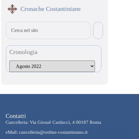
Cronache Costantiniane
Cronologia
Contatti
Cancelleria: Via Giosuè Carducci, 4 00187 Roma
eMail: cancelleria@ordine-costantiniano.it