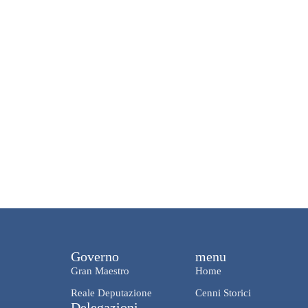
Governo
menu
Gran Maestro
Home
Reale Deputazione
Cenni Storici
Delegazioni