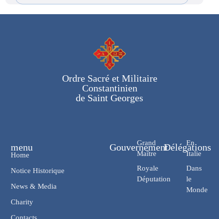
Ordre Sacré et Militaire
Constantinien
de Saint Georges
Grand
En
menu
Gouvernement
Délégations
Maître
Italie
Home
Royale
Dans
Notice Historique
Députation
le
News & Media
Monde
Charity
Contacts