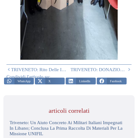
TRIVENETO: Rito Delle Investiture Presso Il Duomo Di Montebelluna (TV)
TRIVENETO: DONAZIONE DI MASCHERINE E DI ALIMENTI A UDINE
Condividi l'articolo su:
WhatsApp
X
LinkedIn
Facebook
articoli correlati
Triveneto: Un Aiuto Concreto Ai Militari Italiani Impegnati
In Libano; Conclusa La Prima Raccolta Di Materiali Per La
Missione UNIFIL