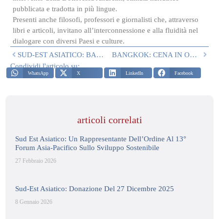
pubblicata e tradotta in più lingue.
Presenti anche filosofi, professori e giornalisti che, attraverso
libri e articoli, invitano all’interconnessione e alla fluidità nel
dialogare con diversi Paesi e culture.
SUD-EST ASIATICO: BANGKOK, 9 FEBBRAIO 2022
BANGKOK: CENA IN ONORE DEL COMPLEANNO DI S.E. DON ANTONIO BENEDETTO SPADA, CAVALIERE DI SAN GENNARO
Condividi l'articolo su:
WhatsApp
X
LinkedIn
Facebook
articoli correlati
Sud Est Asiatico: Un Rappresentante Dell’Ordine Al 13°
Forum Asia-Pacifico Sullo Sviluppo Sostenibile
27 Febbraio 2026
Sud-Est Asiatico: Donazione Del 27 Dicembre 2025
8 Gennaio 2026