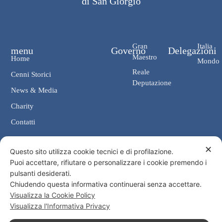
di San Giorgio
Gran
Italia
menu
Governo
Delegazioni
Maestro
Home
Mondo
Reale
Cenni Storici
Deputazione
News & Media
Charity
Contatti
✕
Contatti
Questo sito utilizza cookie tecnici e di profilazione.
Puoi accettare, rifiutare o personalizzare i cookie premendo i
Cancelleria: Via Giosuè Carducci, 4 00187 Roma
pulsanti desiderati.
eMail: cancelleria@ordine-costantiniano.it
Chiudendo questa informativa continuerai senza accettare.
Tel. +39 06 47.41.190 +39 06 48.19.401
Visualizza la Cookie Policy
Social
Visualizza l'Informativa Privacy