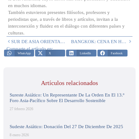
en muchos idiomas.
También estuvieron presentes filósofos, profesores y
periodistas que, a través de libros y artículos, invitan a la
interconexión y fluidez en el diálogo con diferentes países y
culturas.
SUR DE ASIA ORIENTAL: BANGKOK, 9 DE FEBRERO DE 2022
BANGKOK: CENA EN HONOR DE S.E. DON ANTONIO BENEDETTO SPADA, CABALLERO DE LA REAL ORDEN DE SAN GENARO
Comparte el artículo en:
WhatsApp
X
LinkedIn
Facebook
Artículos relacionados
Sureste Asiático: Un Representante De La Orden En El 13.º
Foro Asia-Pacífico Sobre El Desarrollo Sostenible
27 febrero 2026
Sudeste Asiático: Donación Del 27 De Diciembre De 2025
8 enero 2026