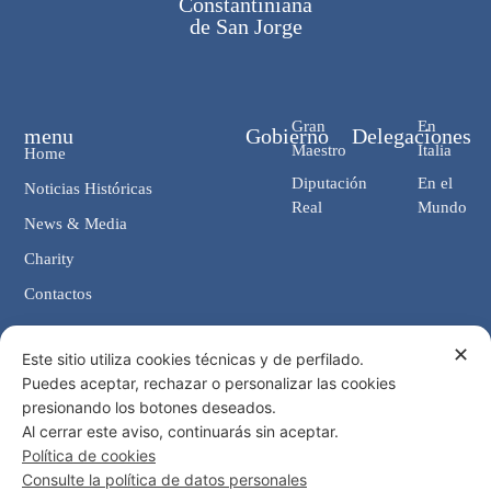
Constantiniana
de San Jorge
Gran
En
menu
Gobierno
Delegaciones
Maestro
Italia
Home
Diputación
En el
Noticias Históricas
Real
Mundo
News & Media
Charity
Contactos
✕
Contactos
Este sitio utiliza cookies técnicas y de perfilado.
Puedes aceptar, rechazar o personalizar las cookies
Cancillería: Via Giosuè Carducci, 4 00187 Roma (IT)
presionando los botones deseados.
eMail: cancelleria@ordine-costantiniano.it
Al cerrar este aviso, continuarás sin aceptar.
Tel. +39 06 47.41.190 +39 06 48.19.401
Política de cookies
Social
Consulte la política de datos personales