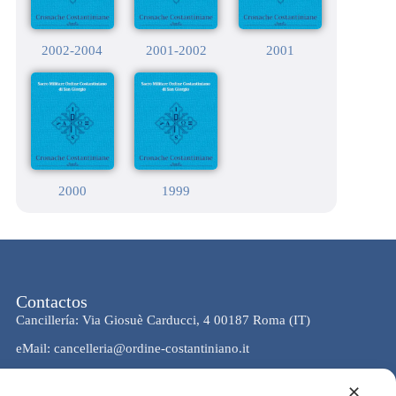
2002-2004
2001-2002
2001
2000
1999
Contactos
Cancillería: Via Giosuè Carducci, 4 00187 Roma (IT)
eMail: cancelleria@ordine-costantiniano.it
Tel. +39 06 47.41.190 +39 06 48.19.401
✕
Social