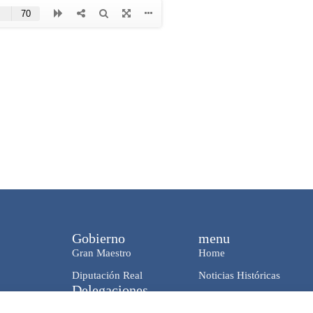
Gobierno
menu
Gran Maestro
Home
Diputación Real
Noticias Históricas
Delegaciones
News & Media
En Italia