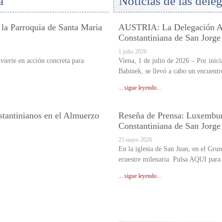
a
Noticias de las dele
 la Parroquia de Santa Maria
AUSTRIA: La Delegación Aus
Constantiniana de San Jorge 
1 julio 2026
nvierte en acción concreta para
Viena, 1 de julio de 2026 – Por inic
Babinek, se llevó a cabo un encuentr
... sigue leyendo...
stantinianos en el Almuerzo
Reseña de Prensa: Luxemburg
Constantiniana de San Jorge
25 mayo 2026
En la iglesia de San Juan, en el Gru
ecuestre milenaria. Pulsa AQUI para l
... sigue leyendo...