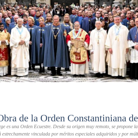
Obra de la Orden Constantiniana de
e es una Orden Ecuestre. Desde su origen muy remoto, se propone la g
tá estrechamente vinculada por méritos especiales adquiridos y por múl