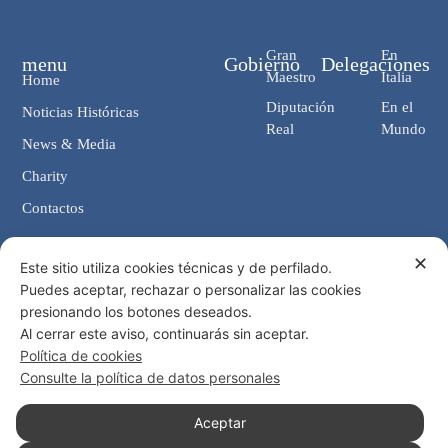
Gran
En
menu
Gobierno
Delegaciones
Maestro
Italia
Home
Diputación
En el
Noticias Históricas
Real
Mundo
News & Media
Charity
Contactos
✕
Contactos
Este sitio utiliza cookies técnicas y de perfilado.
Puedes aceptar, rechazar o personalizar las cookies
Cancillería: Via Giosuè Carducci, 4 00187 Roma (IT)
presionando los botones deseados.
eMail: cancelleria@ordine-costantiniano.it
Al cerrar este aviso, continuarás sin aceptar.
Tel. +39 06 47.41.190 +39 06 48.19.401
Política de cookies
Social
Consulte la política de datos personales
Aceptar