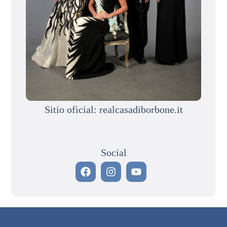
Sitio oficial: realcasadiborbone.it
Social