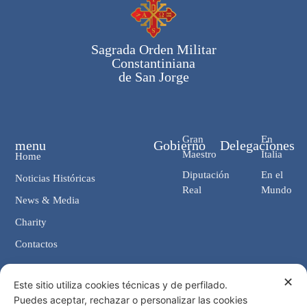
Sagrada Orden Militar
Constantiniana
de San Jorge
Gran
En
menu
Gobierno
Delegaciones
Maestro
Italia
Home
Diputación
En el
Noticias Históricas
Real
Mundo
News & Media
Charity
Contactos
✕
Contactos
Este sitio utiliza cookies técnicas y de perfilado.
Puedes aceptar, rechazar o personalizar las cookies
Cancillería: Via Giosuè Carducci, 4 00187 Roma (IT)