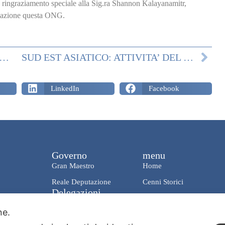
n ringraziamento speciale alla Sig.ra Shannon Kalayanamitr,
legazione questa ONG.
siatico: 23 Agosto, Giornata Mondiale Degli Elefanti, Provincia Di Chonburi
SUD EST ASIATICO: ATTIVITA’ DEL 12 SETTEMBRE
LinkedIn
Facebook
Governo
menu
Gran Maestro
Home
Reale Deputazione
Cenni Storici
Delegazioni
News & Media
Italia
one.
Charity
Mondo