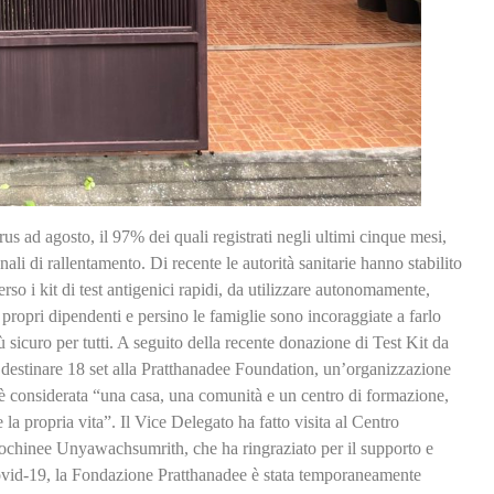
us ad agosto, il 97% dei quali registrati negli ultimi cinque mesi,
li di rallentamento. Di recente le autorità sanitarie hanno stabilito
erso i kit di test antigenici rapidi, da utilizzare autonomamente,
i propri dipendenti e persino le famiglie sono incoraggiate a farlo
ù sicuro per tutti. A seguito della recente donazione di Test Kit da
destinare 18 set alla Pratthanadee Foundation, un’organizzazione
 è considerata “una casa, una comunità e un centro di formazione,
la propria vita”. Il Vice Delegato ha fatto visita al Centro
rochinee Unyawachsumrith, che ha ringraziato per il supporto e
Covid-19, la Fondazione Pratthanadee è stata temporaneamente