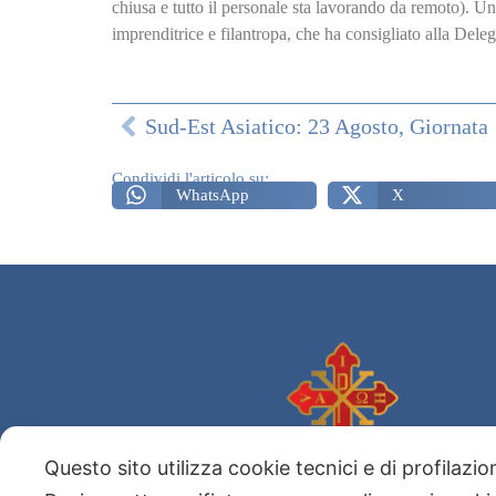
chiusa e tutto il personale sta lavorando da remoto). U
imprenditrice e filantropa, che ha consigliato alla De
Sud-Est A
Condividi l'articolo su:
WhatsApp
X
Questo sito utilizza cookie tecnici e di profilazi
Sacro Militare Ordine