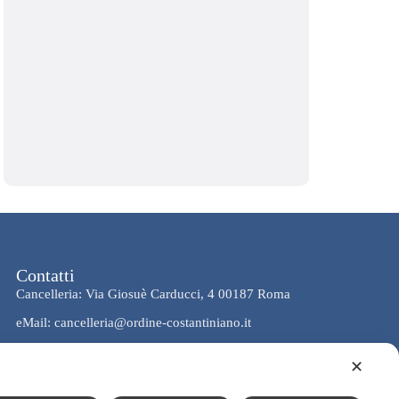
Contatti
Cancelleria: Via Giosuè Carducci, 4 00187 Roma
eMail: cancelleria@ordine-costantiniano.it
Tel. +39 06 47.41.190 +39 06 48.19.401
✕
Social