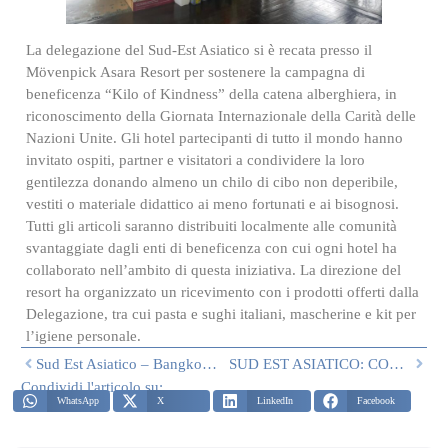
La delegazione del Sud-Est Asiatico si è recata presso il
Mövenpick Asara Resort per sostenere la campagna di
beneficenza “Kilo of Kindness” della catena alberghiera, in
riconoscimento della Giornata Internazionale della Carità delle
Nazioni Unite. Gli hotel partecipanti di tutto il mondo hanno
invitato ospiti, partner e visitatori a condividere la loro
gentilezza donando almeno un chilo di cibo non deperibile,
vestiti o materiale didattico ai meno fortunati e ai bisognosi.
Tutti gli articoli saranno distribuiti localmente alle comunità
svantaggiate dagli enti di beneficenza con cui ogni hotel ha
collaborato nell’ambito di questa iniziativa. La direzione del
resort ha organizzato un ricevimento con i prodotti offerti dalla
Delegazione, tra cui pasta e sughi italiani, mascherine e kit per
l’igiene personale.
Sud Est Asiatico – Bangkok, 2 Settembre 2021
SUD EST ASIATICO: CONCESSIONE DELLO STATUS DI OSSERVATORE ALL’ORDINE COSTANTINIANO
Condividi l'articolo su:
WhatsApp
X
LinkedIn
Facebook