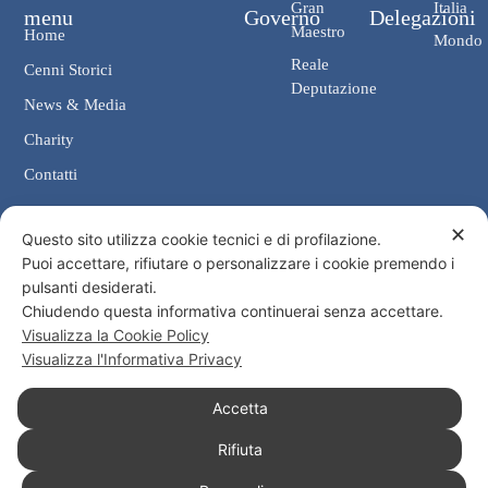
Gran
Italia
menu
Governo
Delegazioni
Maestro
Home
Mondo
Reale
Cenni Storici
Deputazione
News & Media
Charity
Contatti
✕
Contatti
Questo sito utilizza cookie tecnici e di profilazione.
Puoi accettare, rifiutare o personalizzare i cookie premendo i
Cancelleria: Via Giosuè Carducci, 4 00187 Roma
pulsanti desiderati.
eMail: cancelleria@ordine-costantiniano.it
Chiudendo questa informativa continuerai senza accettare.
Tel. +39 06 47.41.190 +39 06 48.19.401
Visualizza la Cookie Policy
Social
Visualizza l'Informativa Privacy
Accetta
Rifiuta
© 2026 Sacro Militare Ordine Costantiniano di San Giorgio