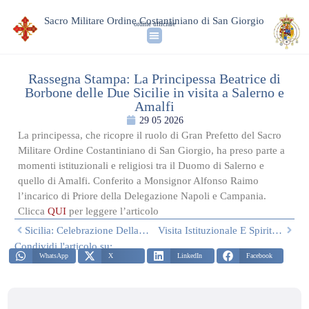
Sacro Militare Ordine Costantiniano di San Giorgio
ordine ufficiale
Rassegna Stampa: La Principessa Beatrice di
Borbone delle Due Sicilie in visita a Salerno e
Amalfi
29 05 2026
La principessa, che ricopre il ruolo di Gran Prefetto del Sacro
Militare Ordine Costantiniano di San Giorgio, ha preso parte a
momenti istituzionali e religiosi tra il Duomo di Salerno e
quello di Amalfi. Conferito a Monsignor Alfonso Raimo
l’incarico di Priore della Delegazione Napoli e Campania.
Clicca
QUI
per leggere l’articolo
Sicilia: Celebrazione Della Festa Di San Calogero A Sciacca
Visita Istituzionale E Spirituale: La Principessa Beatrice Di Borbone Delle Due Sicilie In Visita A Salerno E Amalfi
Condividi l'articolo su:
WhatsApp
X
LinkedIn
Facebook