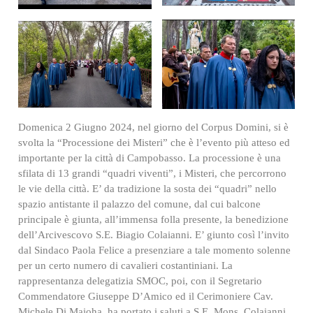
Domenica 2 Giugno 2024, nel giorno del Corpus Domini, si è
svolta la “Processione dei Misteri” che è l’evento più atteso ed
importante per la città di Campobasso. La processione è una
sfilata di 13 grandi “quadri viventi”, i Misteri, che percorrono
le vie della città. E’ da tradizione la sosta dei “quadri” nello
spazio antistante il palazzo del comune, dal cui balcone
principale è giunta, all’immensa folla presente, la benedizione
dell’Arcivescovo S.E. Biagio Colaianni. E’ giunto così l’invito
dal Sindaco Paola Felice a presenziare a tale momento solenne
per un certo numero di cavalieri costantiniani. La
rappresentanza delegatizia SMOC, poi, con il Segretario
Commendatore Giuseppe D’Amico ed il Cerimoniere Cav.
Michele Di Maioha, ha portato i saluti a S.E. Mons. Colaianni