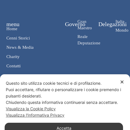
Gran
Italia
menu
Governo
Delegazioni
Maestro
Home
Mondo
Reale
Cenni Storici
Deputazione
News & Media
Charity
Contatti
✕
Contatti
Questo sito utilizza cookie tecnici e di profilazione.
Puoi accettare, rifiutare o personalizzare i cookie premendo i
Cancelleria: Via Giosuè Carducci, 4 00187 Roma
pulsanti desiderati.
eMail: cancelleria@ordine-costantiniano.it
Chiudendo questa informativa continuerai senza accettare.
Tel. +39 06 47.41.190 +39 06 48.19.401
Visualizza la Cookie Policy
Social
Visualizza l'Informativa Privacy
Accetta