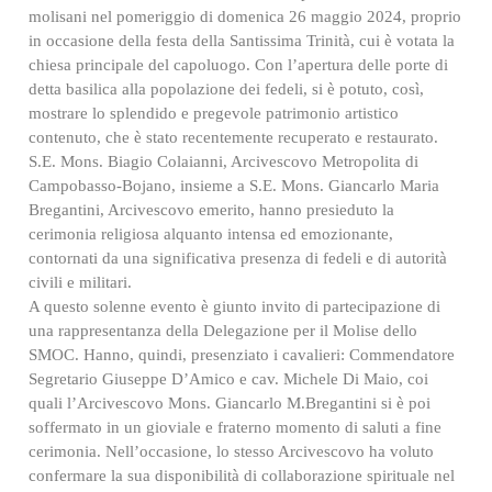
molisani nel pomeriggio di domenica 26 maggio 2024, proprio
in occasione della festa della Santissima Trinità, cui è votata la
chiesa principale del capoluogo. Con l’apertura delle porte di
detta basilica alla popolazione dei fedeli, si è potuto, così,
mostrare lo splendido e pregevole patrimonio artistico
contenuto, che è stato recentemente recuperato e restaurato.
S.E. Mons. Biagio Colaianni, Arcivescovo Metropolita di
Campobasso-Bojano, insieme a S.E. Mons. Giancarlo Maria
Bregantini, Arcivescovo emerito, hanno presieduto la
cerimonia religiosa alquanto intensa ed emozionante,
contornati da una significativa presenza di fedeli e di autorità
civili e militari.
A questo solenne evento è giunto invito di partecipazione di
una rappresentanza della Delegazione per il Molise dello
SMOC. Hanno, quindi, presenziato i cavalieri: Commendatore
Segretario Giuseppe D’Amico e cav. Michele Di Maio, coi
quali l’Arcivescovo Mons. Giancarlo M.Bregantini si è poi
soffermato in un gioviale e fraterno momento di saluti a fine
cerimonia. Nell’occasione, lo stesso Arcivescovo ha voluto
confermare la sua disponibilità di collaborazione spirituale nel