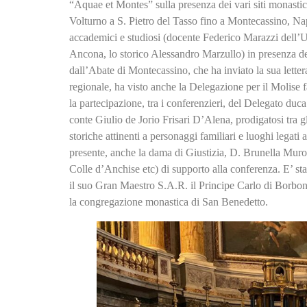
“Aquae et Montes” sulla presenza dei vari siti monastici
Volturno a S. Pietro del Tasso fino a Montecassino, Na
accademici e studiosi (docente Federico Marazzi dell’
Ancona, lo storico Alessandro Marzullo) in presenza del
dall’Abate di Montecassino, che ha inviato la sua lette
regionale, ha visto anche la Delegazione per il Molise fa
la partecipazione, tra i conferenzieri, del Delegato du
conte Giulio de Jorio Frisari D’Alena, prodigatosi tra g
storiche attinenti a personaggi familiari e luoghi legat
presente, anche la dama di Giustizia, D. Brunella Murolo
Colle d’Anchise etc) di supporto alla conferenza. E’ st
il suo Gran Maestro S.A.R. il Principe Carlo di Borbone 
la congregazione monastica di San Benedetto.