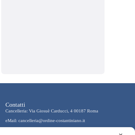
Contatti
Cancelleria: Via Giosuè Carducci, 4 00187 Roma
eMail: cancelleria@ordine-costantiniano.it
Tel. +39 06 47.41.190 +39 06 48.19.401