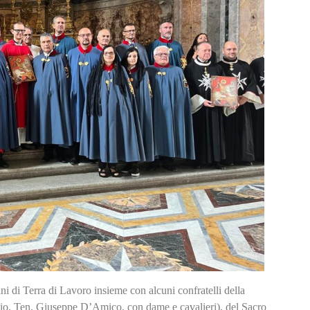
ni di Terra di Lavoro insieme con alcuni confratelli della
tizio, Ten. Giuseppe D’Amico, con dame e cavalieri), del Sacro