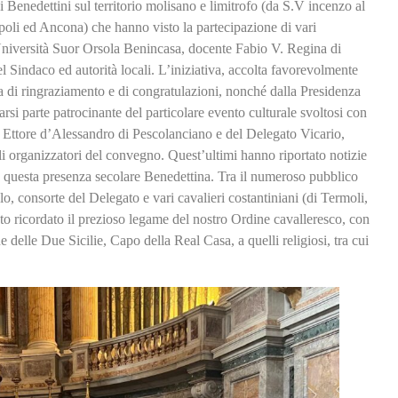
 Benedettini sul territorio molisano e limitrofo (da S.V incenzo al
poli ed Ancona) che hanno visto la partecipazione di vari
Università Suor Orsola Benincasa, docente Fabio V. Regina di
 Sindaco ed autorità locali. L’iniziativa, accolta favorevolmente
ra di ringraziamento e di congratulazioni, nonché dalla Presidenza
rsi parte patrocinante del particolare evento culturale svoltosi con
ca Ettore d’Alessandro di Pescolanciano e del Delegato Vicario,
li organizzatori del convegno. Quest’ultimi hanno riportato notizie
i a questa presenza secolare Benedettina. Tra il numeroso pubblico
, consorte del Delegato e vari cavalieri costantiniani (di Termoli,
ato ricordato il prezioso legame del nostro Ordine cavalleresco, con
delle Due Sicilie, Capo della Real Casa, a quelli religiosi, tra cui