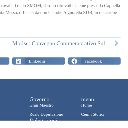
 cavalieri dello SMOM, si sono ritrovati insieme presso la Cappella
anta Messa, officiata da don Claudio Signoretta SDB, in occasione
MOLISE: INIZIATIVE DI DELEGAZIONE DA FEBBRAIO AD AGOSTO 2025
Molise: Convegno Commemorativo Sulla “rivolta In Isernia Nel 1860”
LinkedIn
Facebook
Governo
menu
Gran Maestro
Home
Reale Deputazione
Cenni Storici
Delegazioni
News & Media
Italia