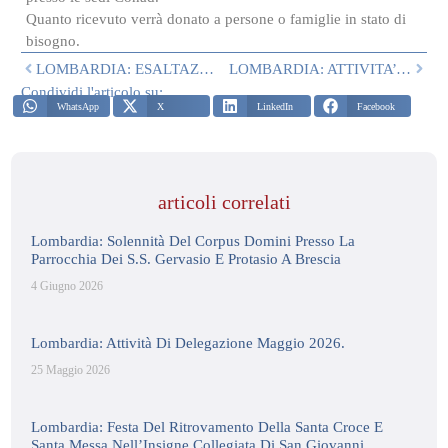
Quanto ricevuto verrà donato a persone o famiglie in stato di
bisogno.
LOMBARDIA: ESALTAZIONE DELLA SANTA CROCE A SEREGNO
LOMBARDIA: ATTIVITA’ DI OTTOBRE
Condividi l'articolo su:
WhatsApp
X
LinkedIn
Facebook
articoli correlati
Lombardia: Solennità Del Corpus Domini Presso La
Parrocchia Dei S.S. Gervasio E Protasio A Brescia
4 Giugno 2026
Lombardia: Attività Di Delegazione Maggio 2026.
25 Maggio 2026
Lombardia: Festa Del Ritrovamento Della Santa Croce E
Santa Messa Nell’Insigne Collegiata Di San Giovanni