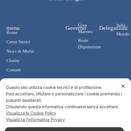
Gran
Italia
menu
Governo
Delegazioni
Maestro
Home
Mondo
Reale
Cenni Storici
Deputazione
News & Media
Charity
Contatti
✕
Contatti
Questo sito utilizza cookie tecnici e di profilazione.
Puoi accettare, rifiutare o personalizzare i cookie premendo i
Cancelleria: Via Giosuè Carducci, 4 00187 Roma
pulsanti desiderati.
eMail: cancelleria@ordine-costantiniano.it
Chiudendo questa informativa continuerai senza accettare.
Tel. +39 06 47.41.190 +39 06 48.19.401
Visualizza la Cookie Policy
Social
Visualizza l'Informativa Privacy