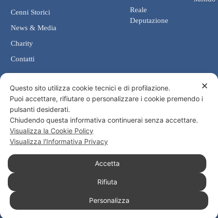
Reale
Cenni Storici
Deputazione
News & Media
Charity
Contatti
✕
Contatti
Questo sito utilizza cookie tecnici e di profilazione.
Puoi accettare, rifiutare o personalizzare i cookie premendo i
Cancelleria: Via Giosuè Carducci, 4 00187 Roma
pulsanti desiderati.
eMail: cancelleria@ordine-costantiniano.it
Chiudendo questa informativa continuerai senza accettare.
Tel. +39 06 47.41.190 +39 06 48.19.401
Visualizza la Cookie Policy
Social
Visualizza l'Informativa Privacy
Accetta
Rifiuta
© 2026 Sacro Militare Ordine Costantiniano di San Giorgio
Personalizza
Informativa Privacy
Informativa Cookies
Consenso