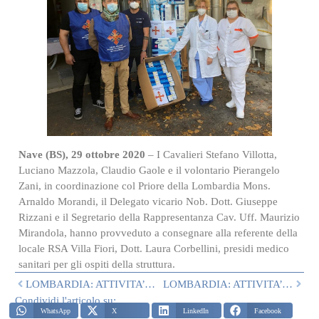
Nave (BS), 29 ottobre 2020
– I Cavalieri Stefano Villotta,
Luciano Mazzola, Claudio Gaole e il volontario Pierangelo
Zani, in coordinazione col Priore della Lombardia Mons.
Arnaldo Morandi, il Delegato vicario Nob. Dott. Giuseppe
Rizzani e il Segretario della Rappresentanza Cav. Uff. Maurizio
Mirandola, hanno provveduto a consegnare alla referente della
locale RSA Villa Fiori, Dott. Laura Corbellini, presidi medico
sanitari per gli ospiti della struttura.
LOMBARDIA: ATTIVITA’ DI SETTEMBRE
LOMBARDIA: ATTIVITA’ DI NOVEMBRE
Condividi l'articolo su:
WhatsApp
X
LinkedIn
Facebook