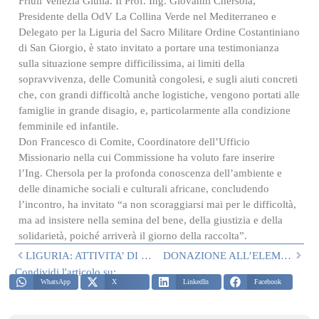
Friuli Venezia Giulia. Il Prof. Ing. Giovanni Chersola,
Presidente della OdV La Collina Verde nel Mediterraneo e
Delegato per la Liguria del Sacro Militare Ordine Costantiniano
di San Giorgio, è stato invitato a portare una testimonianza
sulla situazione sempre difficilissima, ai limiti della
sopravvivenza, delle Comunità congolesi, e sugli aiuti concreti
che, con grandi difficoltà anche logistiche, vengono portati alle
famiglie in grande disagio, e, particolarmente alla condizione
femminile ed infantile.
Don Francesco di Comite, Coordinatore dell’Ufficio
Missionario nella cui Commissione ha voluto fare inserire
l’Ing. Chersola per la profonda conoscenza dell’ambiente e
delle dinamiche sociali e culturali africane, concludendo
l’incontro, ha invitato “a non scoraggiarsi mai per le difficoltà,
ma ad insistere nella semina del bene, della giustizia e della
solidarietà, poiché arriverà il giorno della raccolta”.
LIGURIA: ATTIVITA’ DI LUGLIO
DONAZIONE ALL’ELEMOSINERIA VATICANA DEL 26 OTTOBRE
Condividi l'articolo su:
WhatsApp
X
LinkedIn
Facebook