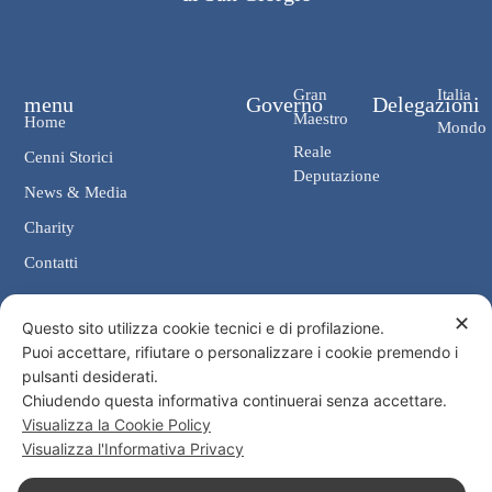
Gran
Italia
menu
Governo
Delegazioni
Maestro
Home
Mondo
Reale
Cenni Storici
Deputazione
News & Media
Charity
Contatti
✕
Contatti
Questo sito utilizza cookie tecnici e di profilazione.
Puoi accettare, rifiutare o personalizzare i cookie premendo i
Cancelleria: Via Giosuè Carducci, 4 00187 Roma
pulsanti desiderati.
eMail: cancelleria@ordine-costantiniano.it
Chiudendo questa informativa continuerai senza accettare.
Tel. +39 06 47.41.190 +39 06 48.19.401
Visualizza la Cookie Policy
Social
Visualizza l'Informativa Privacy