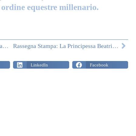
n ordine equestre millenario.
Lussemburgo: Investiture Dei Nuovi Cavalieri E Dame Del Sacro Militare Ordine Costantiniano Di San Giorgio
Rassegna Stampa: La Principessa Beatrice Di Borbone Delle Due Sicilie In Visita A Salerno E Amalfi
LinkedIn
Facebook