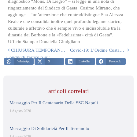
diagnostico “Mons. Di Liegro” – si legge in una nota di
ringraziamento del Sindaco di Gaeta, Cosimo Mitrano, che
aggiunge – “un’attenzione che contraddistingue Sua Altezza
Reale e che consolida inoltre quel profondo legame storico,
culturale e affettivo che è sempre vivo e indissolubile tra la
dinastia dei Borbone e la «Fedelissima» città di Gaeta”.
Ufficio Stampa: Donatella Gimigliano
CHIUSURA TEMPORANEA DEGLI UFFICI DELLA CANCELLERIA
Covid-19: L’Ordine Costantiniano Charity Dona Un Contributo Per L’avvio Dell’Epidemic Intelligence Center Promosso Dalla Regione Puglia E Dalla Asl Di Bari
Condividi l'articolo su:
WhatsApp
X
LinkedIn
Facebook
articoli correlati
Messaggio Per Il Centenario Della SSC Napoli
1 Agosto 2026
Messaggio Di Solidarietà Per Il Terremoto
1 Agosto 2026