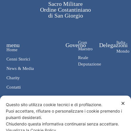
Sacro Militare
Ordine Costantiniano
di San Giorgio
Gran
Italia
menu
Governo
Delegazioni
Maestro
Home
Mondo
Reale
Cenni Storici
Deputazione
News & Media
Charity
Contatti
✕
Contatti
Questo sito utilizza cookie tecnici e di profilazione.
Puoi accettare, rifiutare o personalizzare i cookie premendo i
Cancelleria: Via Giosuè Carducci, 4 00187 Roma
pulsanti desiderati.
eMail: cancelleria@ordine-costantiniano.it
Chiudendo questa informativa continuerai senza accettare.
Tel. +39 06 47.41.190 +39 06 48.19.401
Visualizza la Cookie Policy