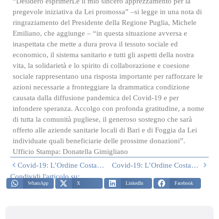
“Desidero esprimerLe il mio sincero apprezzamento per la
pregevole iniziativa da Lei promossa” –si legge in una nota di
ringraziamento del Presidente della Regione Puglia, Michele
Emiliano, che aggiunge – “in questa situazione avversa e
inaspettata che mette a dura prova il tessuto sociale ed
economico, il sistema sanitario e tutti gli aspetti della nostra
vita, la solidarietà e lo spirito di collaborazione e coesione
sociale rappresentano una risposta importante per rafforzare le
azioni necessarie a fronteggiare la drammatica condizione
causata dalla diffusione pandemica del Covid-19 e per
infondere speranza. Accolgo con profonda gratitudine, a nome
di tutta la comunità pugliese, il generoso sostegno che sarà
offerto alle aziende sanitarie locali di Bari e di Foggia da Lei
individuate quali beneficiarie delle prossime donazioni”.
Ufficio Stampa: Donatella Gimigliano
Covid-19: L’Ordine Costantiniano Charity Dona Un Contributo Per Realizzazione Centro Diagnostico Specialistico Al “Mons. Di Liegro”
Covid-19: L’Ordine Costantiniano Charity Raddoppia Donazioni Alla Puglia Con Un Contributo Alla Asl Di Foggia
Condividi l'articolo su:
WhatsApp
X
LinkedIn
Facebook