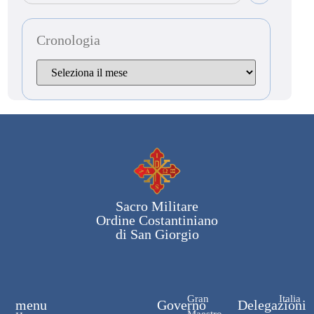
Cronologia
Sacro Militare
Ordine Costantiniano
di San Giorgio
Gran
Italia
menu
Governo
Delegazioni
Maestro