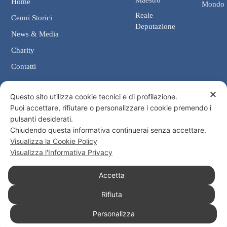
Home
Mondo
Reale
Cenni Storici
Deputazione
News & Media
Charity
Contatti
✕
Contatti
Questo sito utilizza cookie tecnici e di profilazione.
Puoi accettare, rifiutare o personalizzare i cookie premendo i
Cancelleria: Via Giosuè Carducci, 4 00187 Roma
pulsanti desiderati.
eMail: cancelleria@ordine-costantiniano.it
Chiudendo questa informativa continuerai senza accettare.
Tel. +39 06 47.41.190 +39 06 48.19.401
Visualizza la Cookie Policy
Social
Visualizza l'Informativa Privacy
Accetta
Rifiuta
© 2026 Sacro Militare Ordine Costantiniano di San Giorgio
Personalizza
Informativa Privacy
Informativa Cookies
Consenso