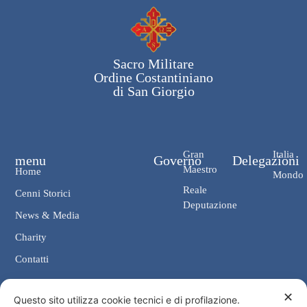
Sacro Militare
Ordine Costantiniano
di San Giorgio
Gran
Italia
menu
Governo
Delegazioni
Maestro
Home
Mondo
Reale
Cenni Storici
Deputazione
News & Media
Charity
Contatti
✕
Contatti
Questo sito utilizza cookie tecnici e di profilazione.