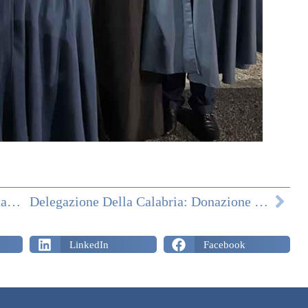
Calabria: Messa Di San Giorgio A Santa Maria Della Candelora
Delegazione Della Calabria: Donazione Dei Pasti Alla Parrocchia Di Santa Maria Della Candelora Di Reggio Calabria
LinkedIn
Facebook