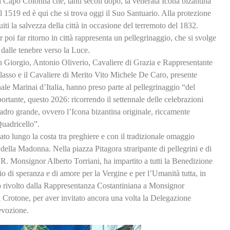
 Capo Colonna che, tanti secoli dopo, la venerata Icona bizantina
519 ed è qui che si trova oggi il Suo Santuario. Alla protezione
i la salvezza della città in occasione del terremoto del 1832.
oi far ritorno in città rappresenta un pellegrinaggio, che si svolge
 dalle tenebre verso la Luce.
n Giorgio, Antonio Oliverio, Cavaliere di Grazia e Rappresentante
lasso e il Cavaliere di Merito Vito Michele De Caro, presente
ale Marinai d’Italia, hanno preso parte al pellegrinaggio “del
ante, questo 2026: ricorrendo il settennale delle celebrazioni
uadro grande, ovvero l’Icona bizantina originale, riccamente
Quadricello”.
o lungo la costa tra preghiere e con il tradizionale omaggio
 della Madonna. Nella piazza Pitagora straripante di pellegrini e di
R. Monsignor Alberto Torriani, ha impartito a tutti la Benedizione
o di speranza e di amore per la Vergine e per l’Umanità tutta, in
o rivolto dalla Rappresentanza Costantiniana a Monsignor
 Crotone, per aver invitato ancora una volta la Delegazione
devozione.