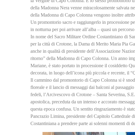
la Vergine di Capo Colonna. È lo stesso promontorio di
della Madonna Nera venne miracolosamente salvata nel 1
della Madonna di Capo Colonna vengono inoltre attribuit
Un promontorio sacro e raggiungerlo in processione per p
in notturna per poi arrivare all’alba – quasi un percorso
In nome del Sacro Militare Ordine Costantiniano di Sa
per la città di Crotone, la Dama di Merito Maria Pia Ga
anche in qualità di presidente dell’Associazione Nazion
ritorno” della Madonna di Capo Colonna. Un anno import
Mariane, è stato portato in processione il cosiddetto Q
decorata, in luogo dell’icona più piccola e recente, il “
Il cammino dal promontorio di Capo Colonna si è snodat
floreale e il lancio di messaggi dai balconi al passaggio
fedeli, l’Arcivescovo di Crotone – Santa Severina, S.E.
apostolica, preceduta da un intenso e accorato messaggi
questa epoca confusa. Un sentito ringraziamento è stat
Pancrazio Limina, presidente del Capitolo Cattedrale di
Costantiniana a prendere parte ai solenni momenti di 