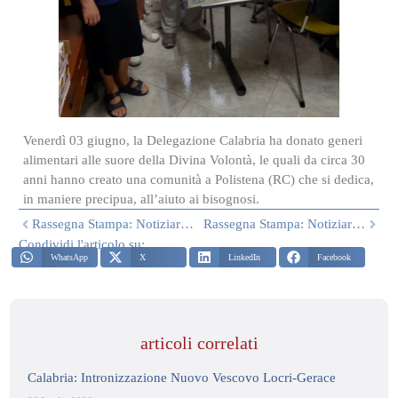
Venerdì 03 giugno, la Delegazione Calabria ha donato generi
alimentari alle suore della Divina Volontà, le quali da circa 30
anni hanno creato una comunità a Polistena (RC) che si dedica,
in maniere precipua, all’aiuto ai bisognosi.
Rassegna Stampa: Notiziario Delegazione Calabria – Giugno 2022
Rassegna Stampa: Notiziario Delegazione Calabria – Luglio 2022
Condividi l'articolo su:
WhatsApp
X
LinkedIn
Facebook
articoli correlati
Calabria: Intronizzazione Nuovo Vescovo Locri-Gerace