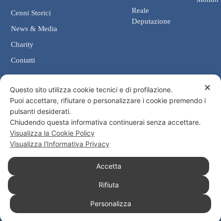
Reale
Cenni Storici
Deputazione
News & Media
Charity
Contatti
✕
Contatti
Questo sito utilizza cookie tecnici e di profilazione.
Puoi accettare, rifiutare o personalizzare i cookie premendo i
Cancelleria: Via Giosuè Carducci, 4 00187 Roma
pulsanti desiderati.
eMail: cancelleria@ordine-costantiniano.it
Chiudendo questa informativa continuerai senza accettare.
Tel. +39 06 47.41.190 +39 06 48.19.401
Visualizza la Cookie Policy
Social
Visualizza l'Informativa Privacy
Accetta
Rifiuta
© 2026 Sacro Militare Ordine Costantiniano di San Giorgio
Personalizza
Informativa Privacy
Informativa Cookies
Consenso