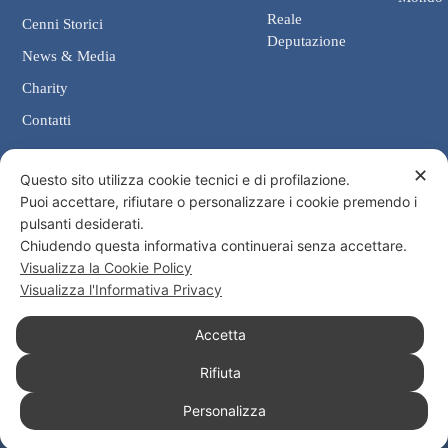
Reale
Cenni Storici
Deputazione
News & Media
Charity
Contatti
✕
Contatti
Questo sito utilizza cookie tecnici e di profilazione.
Puoi accettare, rifiutare o personalizzare i cookie premendo i
Cancelleria: Via Giosuè Carducci, 4 00187 Roma
pulsanti desiderati.
eMail: cancelleria@ordine-costantiniano.it
Chiudendo questa informativa continuerai senza accettare.
Tel. +39 06 47.41.190 +39 06 48.19.401
Visualizza la Cookie Policy
Social
Visualizza l'Informativa Privacy
Accetta
Rifiuta
© 2026 Sacro Militare Ordine Costantiniano di San Giorgio
Personalizza
Informativa Privacy
Informativa Cookies
Consenso