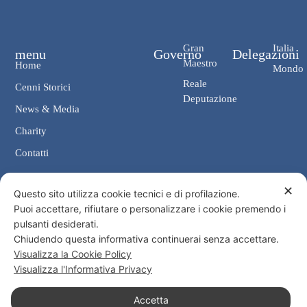
Gran
Italia
menu
Governo
Delegazioni
Maestro
Home
Mondo
Reale
Cenni Storici
Deputazione
News & Media
Charity
Contatti
✕
Contatti
Questo sito utilizza cookie tecnici e di profilazione.
Puoi accettare, rifiutare o personalizzare i cookie premendo i
Cancelleria: Via Giosuè Carducci, 4 00187 Roma
pulsanti desiderati.
eMail: cancelleria@ordine-costantiniano.it
Chiudendo questa informativa continuerai senza accettare.
Tel. +39 06 47.41.190 +39 06 48.19.401
Visualizza la Cookie Policy
Social
Visualizza l'Informativa Privacy
Accetta