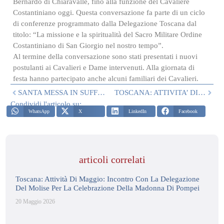
Bernardo di Chiaravalle, fino alla funzione del Cavaliere
Costantiniano oggi. Questa conversazione fa parte di un ciclo
di conferenze programmato dalla Delegazione Toscana dal
titolo: “La missione e la spiritualità del Sacro Militare Ordine
Costantiniano di San Giorgio nel nostro tempo”.
Al termine della conversazione sono stati presentati i nuovi
postulanti ai Cavalieri e Dame intervenuti. Alla giornata di
festa hanno partecipato anche alcuni familiari dei Cavalieri.
SANTA MESSA IN SUFFRAGIO DELL’AMBASCIATORE ATTANASIO, DEL CARABINIERE IACOVACCI E DEL SIG. MILAMBO
TOSCANA: ATTIVITA’ DI MAGGIO
Condividi l'articolo su:
WhatsApp
X
LinkedIn
Facebook
articoli correlati
Toscana: Attività Di Maggio: Incontro Con La Delegazione
Del Molise Per La Celebrazione Della Madonna Di Pompei
20 Maggio 2026