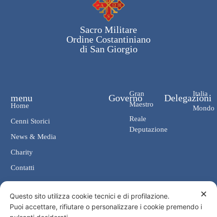
Sacro Militare
Ordine Costantiniano
di San Giorgio
Gran
Italia
menu
Governo
Delegazioni
Maestro
Home
Mondo
Reale
Cenni Storici
Deputazione
News & Media
Charity
Contatti
✕
Contatti
Questo sito utilizza cookie tecnici e di profilazione.
Puoi accettare, rifiutare o personalizzare i cookie premendo i
Cancelleria: Via Giosuè Carducci, 4 00187 Roma