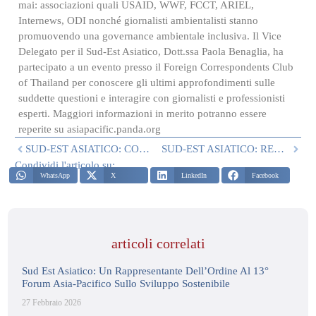
mai: associazioni quali USAID, WWF, FCCT, ARIEL,
Internews, ODI nonché giornalisti ambientalisti stanno
promuovendo una governance ambientale inclusiva. Il Vice
Delegato per il Sud-Est Asiatico, Dott.ssa Paola Benaglia, ha
partecipato a un evento presso il Foreign Correspondents Club
of Thailand per conoscere gli ultimi approfondimenti sulle
suddette questioni e interagire con giornalisti e professionisti
esperti. Maggiori informazioni in merito potranno essere
reperite su asiapacific.panda.org
SUD-EST ASIATICO: CONFERIMENTO DELLA DECORAZIONE DEL REAL ORDINE DI FRANCESCO I AL SIG. NAPASRI
SUD-EST ASIATICO: RECENTI ATTIVITA’ DI DELEGAZIONE
Condividi l'articolo su:
WhatsApp
X
LinkedIn
Facebook
articoli correlati
Sud Est Asiatico: Un Rappresentante Dell’Ordine Al 13°
Forum Asia-Pacifico Sullo Sviluppo Sostenibile
27 Febbraio 2026